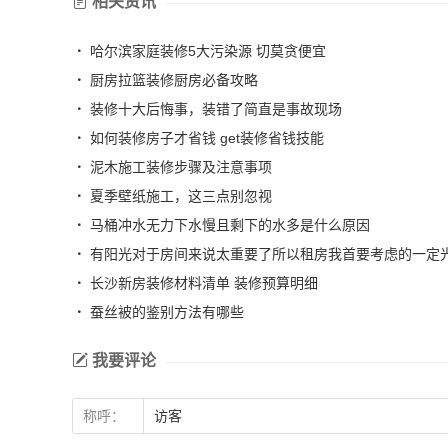
相关资讯
哈尔滨家庭装修5大污染源 切莫贪便宜
厨房拉篮装修厨房必备攻略
装修十大后悔事，装错了简直是事故现场
如何装修房子才省钱 get装修省钱技能
泥木施工装修步骤及注意事项
夏季壁纸施工，这三点别忽视
马桶冲水无力下水慢且剩下的水多是什么原因
有阳光对于房间来说太重要了所以租房我首要考虑的一定光照
长沙新房装修材料清单 装修预算明细
蚕丝被的鉴别方法有哪些
我要评论
称呼：