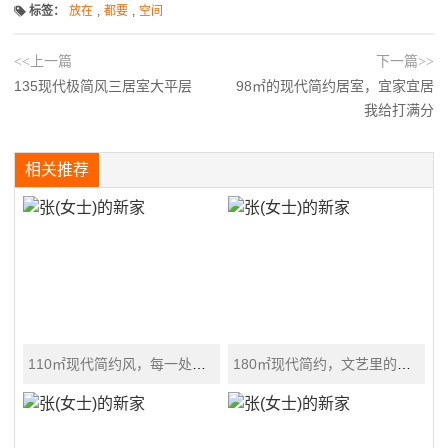
标签：
放在
,
都要
,
空间
<<上一篇
下一篇>>
135现代极简风三居室大平层
98㎡的现代简约居室，宜家宜居
我给打满分
相关推荐
110㎡现代简约风，每一处都是视觉享受
180㎡现代简约，文艺里的轻奢