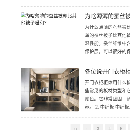
情况。 方法二：涂抹
油涂抹于钥匙上，反复试
为啥薄薄的蚕丝
为什么薄薄的蚕丝被
薄的蚕丝被子比其他被
温性能。蚕丝纤维中
保护层，可以很好的
被子的卫生和清洁。 
才能保证质量。首先，需
各位说开门衣柜
开门衣柜柜体用什么
些常见的板材类型和它
颜色。它非常坚固，
养。 2. 中纤板 
便宜。但是，它的承重
一种具有高强...
‹‹
‹
3
4
5