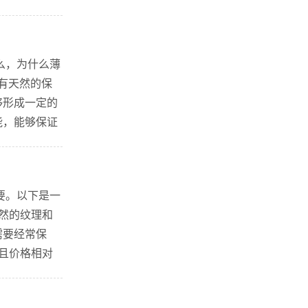
抹。将润滑
么，为什么薄
有天然的保
够形成一定的
能，能够保证
多道工序，
要。以下是一
天然的纹理和
需要经常保
而且价格相对
 玻璃钢板是