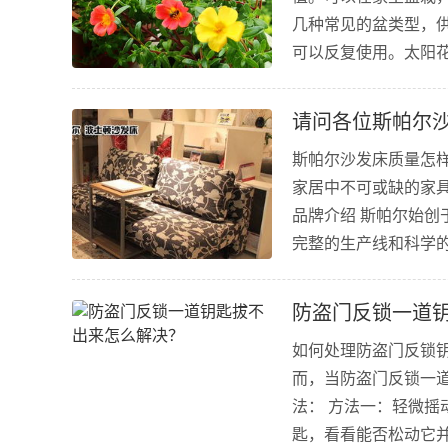
几种常见的盆类型，供
可以反复使用。太阳
烂，需要注意通风换气
种植的观赏性。但是，陶
请问各位斯帕尔
斯帕尔沙发床质量怎
家居中不可或缺的家
品牌介绍 斯帕尔始创
完整的生产线和科学
适、时尚的家具产品。
特点是材料环保、做工精
防盗门反锁一道
如何处理防盗门反锁
而，当防盗门反锁一
法： 方法一：轻微摇
匙，看看能否松动它