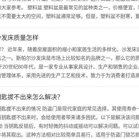
大家参考。 塑料盆 塑料盆是最常见的盆种类之一，价格便宜，
花不需要太大的空间，塑料盆通常足够。但是，塑料盆不耐寒，
。 陶瓷盆 陶瓷盆是比较高档的花盆种类，外形美观，质量较好
瓷盆...
沙发床质量怎样
样？ 近年来，随着房屋面积的缩小和家居生活的多样化，沙发床
具之一。斯帕尔沙发床是市场上比较知名的品牌之一，那么它的
于20世纪80年代，是一家专业从事家具设计、生产和销售的企
的管理体系，采用先进的生产工艺和技术，致力于为消费者打造
 质量评价 斯帕尔沙发床的质量得到了广大消费者的认可和好评
...
钥匙拔不出来怎么解决？
钥匙拔不出来的情况 防盗门是现代家庭的常见选择，其使用寿命
道钥匙拔不出来时，会给使用者带来诸多困扰。以下是解决该问
动 当钥匙反锁后，有时轻微的抖动或摇动可以解决问题。可以试
并将其取出。这种方法相对比较简单且易行，适用于防盗门锁芯