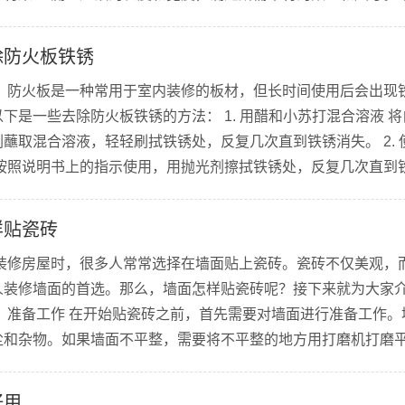
割成所需的尺寸。 使用量角器和手电钻...
除防火板铁锈
？ 防火板是一种常用于室内装修的板材，但长时间使用后会出现
下是一些去除防火板铁锈的方法： 1. 用醋和小苏打混合溶液 
蘸取混合溶液，轻轻刷拭铁锈处，反复几次直到铁锈消失。 2. 
按照说明书上的指示使用，用抛光剂擦拭铁锈处，反复几次直到铁锈
石墨烯清洁剂有很好的去除铁锈能力，在使用前应该先将表面的灰
样贴瓷砖
当装修房屋时，很多人常常选择在墙面贴上瓷砖。瓷砖不仅美观，
人装修墙面的首选。那么，墙面怎样贴瓷砖呢？接下来就为大家
 准备工作 在开始贴瓷砖之前，首先需要对墙面进行准备工作。
尘和杂物。如果墙面不平整，需要将不平整的地方用打磨机打磨平
尺测量墙面大小，以便计算瓷砖数量。在墙面上用铅笔和直尺勾画
量。...
好用