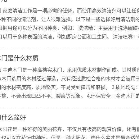
剂 家庭清洁工作是一项必需的任务，而使用高效清洁剂可以让任
多种不同的清洁剂，让人很难选择。以下是一些选择好用清洁剂的
根据用途可以分为不同种类，例如： 洗洁精：主要用于洗涤碗碟
可以用于多种表面的清洁，例如厨房台面和卫生间。 清洁喷雾：
清洁剂：可用于清洁不同类型的地板，例如木地板或瓷砖地板。 
木门是什么材质
点 金迪木门是一种高档实木门，采用优质木材制作而成。其材质
金迪木门选用的木材经过筛选，只有经过质检合格的木材才会被用于制
的木材密度高，质地坚实，不易受到撞击和磨损。 3.质地均匀
整，不会出现凹凸不平、裂痕等现象。 4.环保安全：金迪木门
等有害物质，对人体无害。 金迪木门的材质可以分为白松、桦木
用什么盆好
 太阳花是一种难得的美丽花卉，不仅具有极高的观赏价值，还有
，也可以在花坛中种植。但是，种太阳花，选什么盆才是最合适