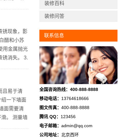
装修百科
装修问答
铁锈现象，影
联系信息
将白醋和小苏
使用金属抛光
消失。 3.
尘和杂物清理
全国咨询热线：400-888-8888
而且易于清
移动电话：
13764618666
介绍一下墙面
图文传真：
400-888-8888
墙面需要清
腾讯 QQ：
123456
滑。 测量墙
电子邮箱：
admin@qq.com
出瓷砖的布
公司地址：
北京西环