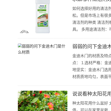
如何选择好用的清洁
松。但是市场上有很
清洁剂的种类 清洁剂
具。 多用途清洁剂：
洁镜子和窗户。 地板
素...
弱弱的问下金迪
金迪木门的材质及特
点： 1.选材严格：
地坚实：金迪木门选用
材质质地均匀，表面平
业的处理，不含甲醛
桃四种。...
说说看种太阳花
种太阳花用什么盆好
值。可以在家里盆栽