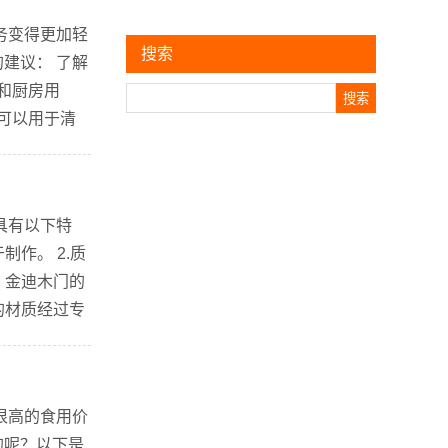
务变得更加轻
搜索
建议： 了解
和厨房用
Search
可以用于清
考虑环保因
具有以下特
作。 2.质
：金迪木门的
的材质经过专
、橡木、黑胡
很高的食用价
的呢？以下是