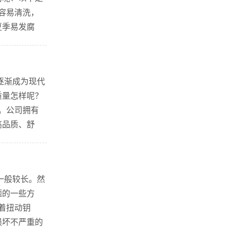
容易清洗，
夏季易发腐
，可以增加
逐渐成为现代
质量怎样呢？
业。公司拥有
高品质、舒
。它的主要
一般较长。然
题的一些方
着扭动钥
损坏不严重的