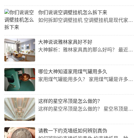
你们说说空调壁挂机怎么拆下来
如何拆卸空调壁挂机 空调壁挂机是现代家庭中最常见的一种空调类型，但是在进行日常清理和维护的时候，很多人会遇到如何拆卸空调壁挂机的问题。下面就让我们一起来了解一下拆卸空调壁挂机的具体步骤。 步骤一：关闭电源和控制板 在拆卸空调壁挂机之前，首先要关闭电源和控制板。需要注意的是，只有在完全停止电源之后，才能拆卸空调壁挂机。 步骤二：拆卸面板 接下来，需要拆卸空调壁挂机的面板。通常情况下，面板是固定在空调壁挂机上的。拆卸面板时需要注意，不要使用过于锋利的工具，以免...
大神说说雅林家具好不好
大神解析：雅林家具真的那么好吗？ 最近，很多人都在讨论雅林家具的质量和口碑。据一些家具买家反映，他们在购买家具时经常会优先考虑雅林家具。但是，这些家具到底有多好呢？让我们听听大神怎么说。 雅林家具的品质如何？ 首先，我们需要了解雅林家具的生产工艺和质量控制。根据业内人士介绍，雅林家具采用了严格的质量管理标准，从进货、生产、组装到检验都有专门的质检人员把关，确保每件家具的品质都能够达到最高标准。 此外，雅林家具也注重产品的环保性和健康性，所有的原材料都是经过...
哪位大神知道家用煤气罐用多久
家用煤气罐能用多久？ 家用煤气罐是许多家庭使用的一种燃气设备，它通常用于烹饪、取暖等方面，但是家用煤气罐能使用多久呢？这个问题并不好回答，因为它取决于许多因素，比如使用频率、煤气罐的容量、煤气的使用效率、气体压力等等。 一般来说，家用煤气罐的寿命是有限的，需要定期更换。在使用过程中，如果发现煤气罐有漏气、锈蚀、变形等问题，就需要及时更换或维修。此外，还需要注意煤气罐的存放环境，避免阳光直射、高温、潮湿等条件。 关于家用煤气罐能用多久这个问题，我们可以从以下...
这样的星空吊顶是怎么做的？
这样的星空吊顶是怎么做的？ 星空吊顶是一种能够营造出浪漫、温馨氛围的家居装饰品，它能够将一片虚无的天空搬到你的房间之中，让你感觉亲近自然的魅力。那么，这样的星空吊顶是怎么做的呢？ 1. 准备材料 星空吊顶的制作材料主要包括： 漆黑的墙壁 透明的亚克力板 LED灯带 胶水、铅笔、刀具等工具 2. 制作过程 制作步骤如下： 使用铅笔在墙壁上勾勒出星空图案，可参考互联网上的图片。 将亚克力板按照勾勒出的图案进行切割，注意大小和形状的...
请教一下约克墙纸如何辨别真伪