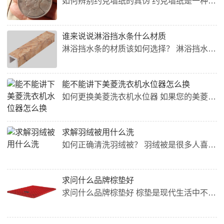
如何辨别约克墙纸的真伪 约克墙纸是一种高质量的墙纸，深受消费者青睐。但是，市场上也有很多假货，让人难以分辨。下面是一些辨别真伪的方法，希望能对您有所帮助。 1.查看包装 约克墙纸的包装通常非常精美，上面有品牌标志、厂家地址、生产日期等信息。真品包装通常精细，印刷清晰，没有错别字或乱码。如果发现包装有瑕疵，很有可能是假货。 2.观察花纹 约克墙纸的设计精美，花纹细腻，色彩丰富。如果发现花纹粗糙，或者色彩单调，很可能是假货。此外，约克墙纸的花纹通常很清晰，没有...
谁来说说淋浴挡水条什么材质
淋浴挡水条的材质该如何选择？ 淋浴挡水条是一种安装在淋浴区域边缘的装置，用于防止水流外漏，保持浴室地面干爽。它的材质决定了其耐用性、防水效果以及外观美观度，因此在选择淋浴挡水条的材质时需要仔细考虑。 1. 不锈钢材质 不锈钢材质的淋浴挡水条具有较高的耐腐蚀性和强度，可以长期使用而不会生锈、变形或者损坏。此外，不锈钢材质的淋浴挡水条还具有良好的防水效果，可有效防止水流外漏，保持浴室干爽。 2. PVC材质 PVC材质的淋浴挡水条是一种轻便且容易安装的选择。它...
能不能讲下美菱洗衣机水位器怎么换
如何更换美菱洗衣机水位器 如果您的美菱洗衣机的水位器出现了故障，需要进行更换，本文将为您介绍具体的更换步骤。 准备工作 在开始更换前，您需要先准备以下工具： 扳手 螺丝刀 新的水位器 步骤 步骤一：拆下原来的水位器 首先，需要将洗衣机断电，并拆下洗衣机面板上的螺丝，并将面板拆下，以便更换水位器。 接下来，按照水位器的安装位置拆下原来的水位器。如果您不知道水位器的位置，可以参考洗衣机的用户手册。 步骤二：安装新的水位器 将新的水位器按照原来的...
求解羽绒被用什么洗
如何正确清洗羽绒被？ 羽绒被是很多人喜欢的一种被子，因为它柔软舒适，又能有效保暖。但是，很多人不知道该如何清洗羽绒被，担心会损坏被子或影响保暖效果。下面就来介绍一下如何正确清洗羽绒被。 1. 要选择正确的清洗剂 首先，要选择一款适合羽绒被的清洗剂。最好选择专门针对羽绒被的洗涤剂，因为这种洗涤剂能够充分去除污渍，并且不会损坏被子内的细小羽毛。 2. 洗前要仔细查看洗标 在清洗羽绒被之前，一定要认真查看洗标，看看被子是否支持水洗和机洗。有些高档的羽绒被是不支持...
求问什么品牌棕垫好
求问什么品牌棕垫好 棕垫是现代生活中不可或缺的家居用品，可以起到保护身体健康、减少噪音等作用。那么，什么品牌的棕垫好呢？下面就来为大家介绍几个较为优秀的品牌。 1. IKEA IKEA是全球知名的家居品牌，其生产的棕垫材料天然、环保，不含有害物质，使用寿命长，而且价格相对较为亲民，深受消费者的喜爱。 2. MUJI MUJI是一家日本品牌，其生产的棕垫采用高弹性、高密度的天然棕榈皮制作，具有很好的支撑力和舒适度，而且外形简约美观，适合放在各种装修风格的房间...