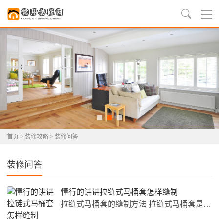
首页
>
装修攻略
>
装修问答
装修问答
懂行的讲讲拉链式马桶套怎样缝制
拉链式马桶套的缝制方法 拉链式马桶套是现代家庭卫生间中不可或缺的一种卫生用品，它能够有效地避免马桶表面受到污垢的侵蚀，从而保持马桶的干净卫生。如果你想亲手缝制一条拉链式马桶套，那么本文将为你介绍相关的方法。 所需材料 布料：选择适合家庭卫生间使用的材料，如纯棉布、涤纶布、亚麻布等 拉链：长度与马桶大小相适应的拉链 绸带：用于制作绑带，长度应能够充分围绕马桶底部 缝纫机：用于缝制布料 尺子、剪刀、针线等缝纫工具 缝制步骤 1.测量尺寸 使用尺子测量马桶盖...