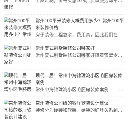
全屋定制，价格实惠20%，质量服务却不打折，这是怎么做到的呢？昨天下午我去了常州一家源头的定制工厂，发现了其中的奥秘。·首先，这家工厂是前店后厂，省去了门店租金的成本。·其次，50%的老客户转介绍使得营销成本大大降低。·最后，因为这家工厂是本地企业，运输成本也得到了控制。因此，这两年常州本地的定制企业如雨后春笋般涌现，为龙城业主们提供了更加优质的服务。转载自头条号：勇哥聊家装常州。（侵删）...
常州100平米装修大概费用多少？常州100平
米装修价格
房子装修工程复杂，费用高，因此我们在装修房子前，需要提前做好准备工作，比如找好靠谱的装修公司，根据自己需求做好预算表，在后面装修过程中，可以避免预算严重超支，那么到底常州100平米装修大概费用多少钱呢？下面跟着小编一起来看看常州100平米装修价格。想了解你家装修多少钱？点击下方，免费获取装修预算报价方案！（此处已添加小程序，请到今日头条客户端查看）一、常州100平米装修大概费用多少1、根据半/全包装修区分常州半包装修价格：500-650元/平米左右，辅材+...
常州复式别墅装修公司哪家好
常州复式别墅装修公司哪家好随着禁墅令的颁布，别墅用地就不在有了，越来越多的复式别墅出来了，常州复式别墅装修公司哪家好呢？其实复式和常规别墅是一样的，只是在楼层和整体形势上有一点区别，今天小编就来带大家详细了解一下。常州复式别墅装修公司哪家好复式别墅装修报价推荐复式别墅其实他本质上和常规别墅没区别，报价上是有一些来去的，复式别墅装修报价推荐和别墅是一样的，他不比别墅少什么东西，如果是顶复最多会少一个室内的家用电梯因为他只有两层。其实都是一样的，所以按照常州现...
现代二居！常州中海锦珑湾小区毛胚房装修
案例
常州中海锦珑湾小区毛胚房装修案例— —客厅 常州中海锦珑湾小区毛胚房装修案例— —厨房 常州中海锦珑湾小区毛胚房装修案例— —卧室 常州中海锦珑湾小区毛胚房装修案例— —书房 常州中海锦珑湾小区毛胚房装修案例— —卫生间怎么样?喜欢这样的装修风格及效果吗?如果你有装修的需要，或者喜欢这套装修案例的话，那就登录装一网来注册招标信息吧，免费推荐3家装修公司上门量房、做预算、出方案，全程免费哦!咨询小编QQ：2037603462还有更简单快捷的方式!请复制下面...
常州装修公司给的客厅软装设计建议
装修分为硬装和软装，硬装的好坏关系到装修的质量，而软装的好坏则关系到家里的美观，想让家里更加美观、舒适，硬装、软装缺一不可。客厅是家里的门面，是家中活动最频繁的一个区域，因此如何扮靓这个空间就显得尤其关键。下文常州装修公司给业主们带来关于客厅软装设计的攻略，让你的家更加完美。常州装修公司关于客厅软装设计的建议空间的宽敞化宽敞的感觉可以带来轻松的心境和欢愉的心情客厅的设计中，常州装修公司建议业主宽敞的感觉是一件非常重要的事，不管空间是大还是小，在室内设计中都...