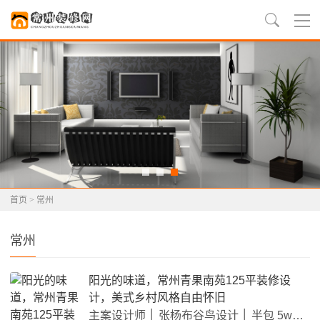
首页
> 常州
常州
阳光的味道，常州青果南苑125平装修设
计，美式乡村风格自由怀旧
主案设计师 │ 张杨布谷鸟设计 │ 半包 5w设计理念│本案为3室2厅基本户型，建筑面积为125平米，户主是3口之家，本案为美式乡村风格，以舒适性能为导向，尊重"回归自然"，整个装修轻松、舒适、自由，特别是在墙面色彩选择上，自然、怀旧、散发着浓郁土壤芳香的色彩是美式乡村风格的典型特征。常州青果南苑125平原始结构图常州青果南苑125平平面布置图常州青果南苑125平美式乡村风格装修实景图——客厅常州青果南苑125平美式乡村风格装修实景图——客厅常州青果南苑1...