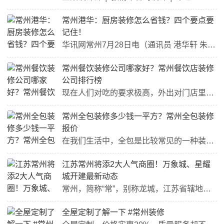
常州港华：厨房装修怎么省钱？四个要点要
记住！
华讯网常州7月28日电（通讯员 港华轩 朱玲云）很多人觉得装修是件繁琐的事，费钱、费时间，还不小心就“踩坑”。尤其厨房装修涉及许多安全细节，要是没有提前规划好，很可能不让通气，需要二次返工。常州港华给你来支招，帮大家少花冤枉钱，装出安全舒适的厨房。厨房有门不能少虽然很多人喜欢开放式厨房，但开放式厨房没有门窗和其他房间进行阻隔，一旦发生燃气泄漏，气体会相对快速地进入客厅和卧室，易引发危险。为了用气安全，大家一定要保证厨房是独立、通风的环境。2、私拆私改不允许...
常州餐饮装修公司哪家好？常州餐饮店装修
公司排行榜
现在人们对吃的要求极高，外出对门店里的环境也有要求，虽然餐饮店在生活中很常见，其中就含有火锅店、中餐厅、西餐厅、地方特色店等，但在开店前，都要对门店进行装修一番才行，那么问题来了，谁知道常州餐饮装修公司哪家好呢？下面一起来看看常州餐饮店装修公司排行榜。一、常州餐饮装修公司哪家好常州瑞祥装饰瑞祥装饰是全国连锁实力工装企业，创立于1998年，业从事办公、餐饮、酒店、会所、教育培训等装修设计与施工，汇聚了中国装饰界的顶级设计人才，自主产业技术工人，德系工艺标准，...
常州全包装修多少钱一平方？常州全包装修
报价
在我们生活中，全包是比较常见的一种装修方式，适合工作繁忙，没有空余时间的业主，同时也存在一定的弊端，比如材料以次充好，增项增价等现象，因此在选择前，一定会提前了解预算表。那么到底常州全包装修多少钱一平米呢？下面跟着小编一起来空开常州全包装修报价。想了解你家装修多少钱？点击下方，免费获取装修预算报价方案！（此处已添加小程序，请到今日头条客户端查看）一、常州全包装修多少钱一平方1、简单装修：价格在550-700元/平米左右，整体装修简单，无设计造型，墙面刮白即...
江苏常州将添2大人气商圈！万象城、星耀
城开建最新动态
常州，简称“常”，别称龙城，江苏省辖地级市 截至2022年3月，全市下辖5个区、代管1个县级市， 总面积4385平方千米。截至2021年，常州市常住人口534.96万人。2021年，常州市实现地区生产总值8807.6亿元，三次产业增加值比例为1.9：47.7：50.4。常州是富裕之乡，其商圈很多，如常州购物中心、南大街，目前规划建设了万象城星耀城等商业综合体，这些商圈的出现将带动区域的繁华。华润万象城2004年首座万象城诞生于深圳，近300个品牌有三分之一...
全屋定制了解一下 #常州装修