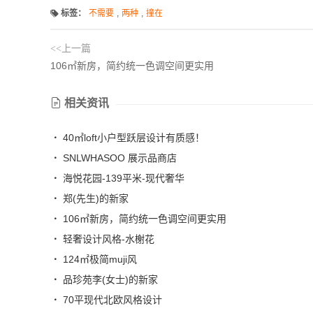
标签：
不需要
,
两种
,
撞在
<<上一篇
106㎡新房，简约统一色调空间更实用
相关资讯
40㎡loft小户型跃层设计有质感！
SNLWHASOO 展示品商店
海悦花园-139平米-现代奢华
郑(先生)的新家
106㎡新房，简约统一色调空间更实用
轻奢设计风格-水榭花
124㎡极简muji风
品珍苑李(女士)的新家
70平现代北欧风格设计