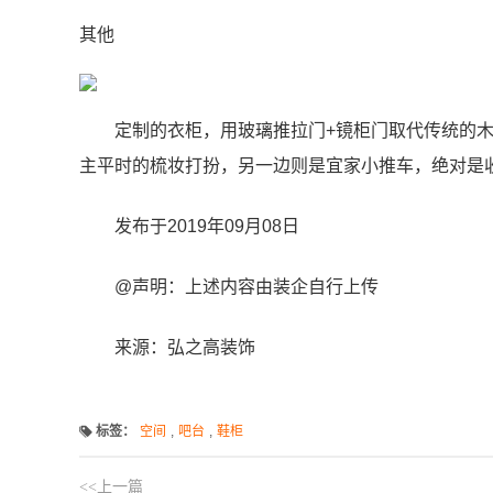
其他
定制的衣柜，用玻璃推拉门+镜柜门取代传统的
主平时的梳妆打扮，另一边则是宜家小推车，绝对是收
发布于2019年09月08日
@声明：上述内容由装企自行上传
来源：弘之高装饰
标签：
空间
,
吧台
,
鞋柜
<<上一篇