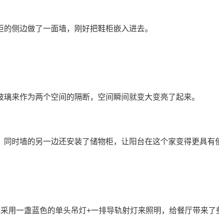
柜的侧边做了一面墙，刚好把鞋柜嵌入进去。
玻璃来作为两个空间的隔断，空间瞬间就变大变亮了起来。
，同时墙的另一边还安装了储物柜，让阳台在这个家变得更具有
花采用一盏蓝色的单头吊灯+一排导轨射灯来照明，给餐厅带来了