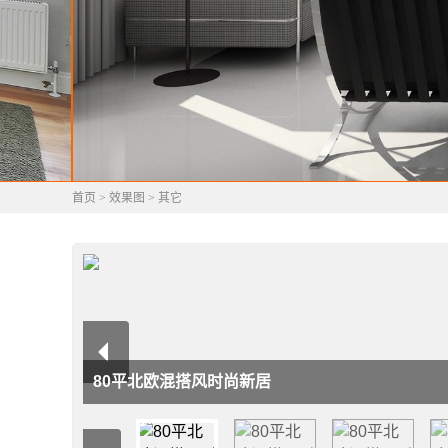
首页
>
效果图
>
其它
80平北欧混搭风时尚新居