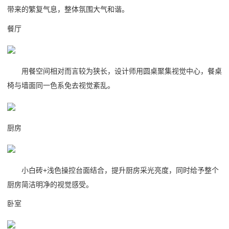
带来的繁复气息，整体氛围大气和谐。
餐厅
用餐空间相对而言较为狭长，设计师用圆桌聚集视觉中心，餐桌
椅与墙面同一色系免去视觉紊乱。
厨房
小白砖+浅色操控台面结合，提升厨房采光亮度，同时给予整个
厨房简洁明净的视觉感受。
卧室