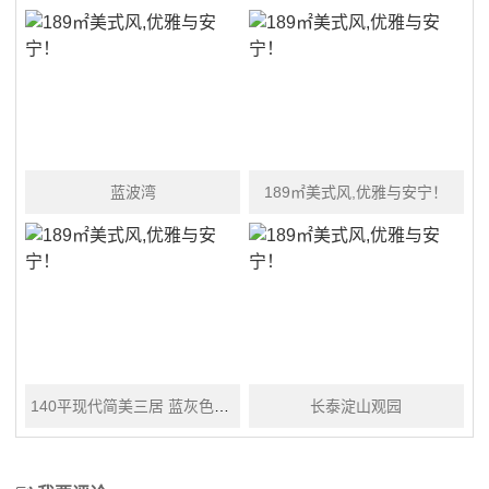
蓝波湾
189㎡美式风,优雅与安宁！
140平现代简美三居 蓝灰色调优雅时尚
长泰淀山观园