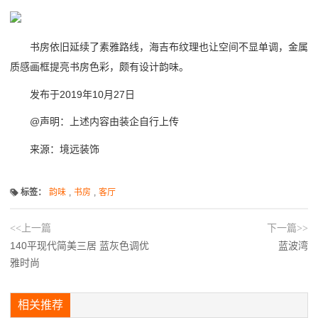
书房依旧延续了素雅路线，海吉布纹理也让空间不显单调，金属
质感画框提亮书房色彩，颇有设计韵味。
发布于2019年10月27日
@声明：上述内容由装企自行上传
来源：境远装饰
标签：
韵味
,
书房
,
客厅
<<上一篇
下一篇>>
140平现代简美三居 蓝灰色调优
蓝波湾
雅时尚
相关推荐