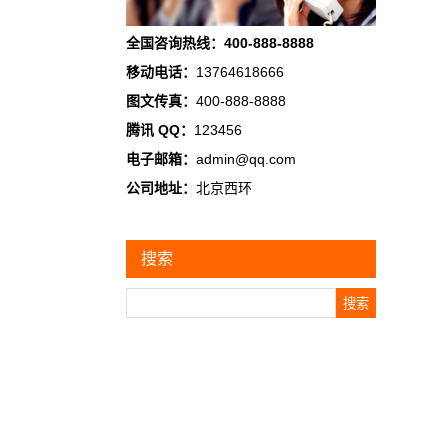
全国咨询热线：400-888-8888
移动电话：
13764618666
图文传真：
400-888-8888
腾讯 QQ：
123456
电子邮箱：
admin@qq.com
公司地址：
北京西环
搜索
Search