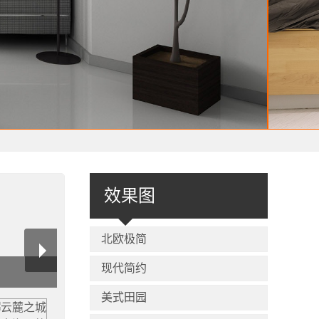
效果图
北欧极简
现代简约
美式田园