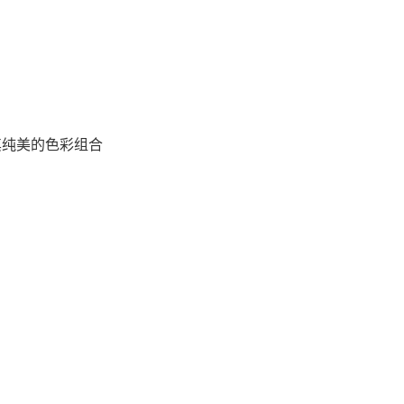
其纯美的色彩组合