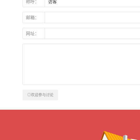
称呼：
邮箱：
网址：
◎欢迎参与讨论