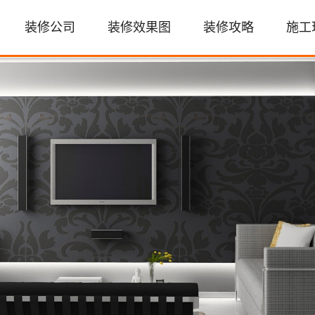
装修公司
装修效果图
装修攻略
施工