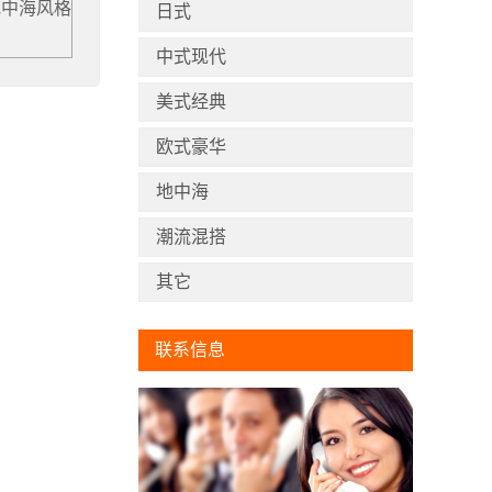
日式
中式现代
美式经典
欧式豪华
地中海
潮流混搭
其它
联系信息