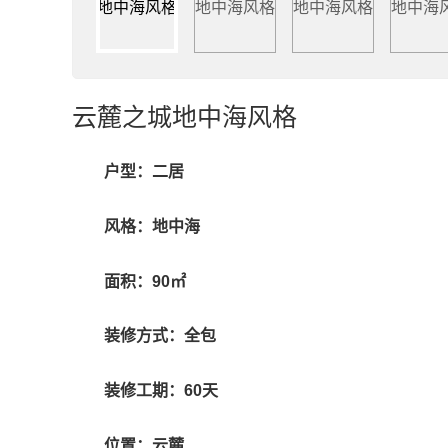
云麓之城地中海风格
户型：二居
风格：地中海
面积：90㎡
装修方式：全包
装修工期：60天
位置：云麓