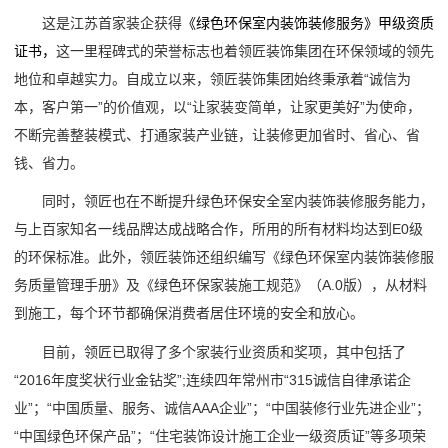
这是江苏首家装企获得
《绿色环保室内装饰装修服务》甲级资质
证书，
这一里程碑式的荣誉标志也着领匠装饰集团在环保领域的领先
地位和卓越实力。自成立以来，领匠装饰集团始终秉承着“诚信为
本，客户第一”的价值观，以“让家装变简单，让家更美好”为使命，
不断完善整装模式、打通家装产业链，让装修更加省时、省心、省
钱、省力。
同时，领匠也在不断提升绿色环保安全室内装饰装修服务能力，
与上百家知名一线品牌达成战略合作，所用的所有材料均达到E0级
的环保标准。此外，领匠装饰还组织编写《绿色环保室内装饰装修服
务质量管理手册》及《绿色环保家装施工规范》（A.0版），从材料
到施工，每个环节都确保消费者居住环境的安全和放心。
目前，领匠已取得了多个家装行业资质和奖项，其中包括了
“2016年度奖状行业金钻奖”;连续四年常州市“315诚信自律承诺企
业”；“中国质量、服务、诚信AAA企业”；“中国装修行业先进企业”；
“中国绿色环保产品”；“住宅装饰设计施工企业一级资质证”等多项荣